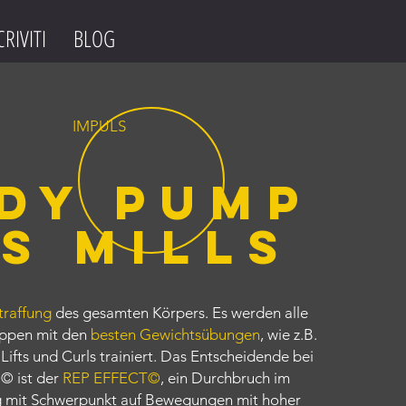
CRIVITI
BLOG
IMPULS
DY PUMP
S MILLS
traffung
des gesamten Körpers. Es werden alle
ppen mit den
besten Gewichtsübungen
, wie z.B.
 Lifts und Curls trainiert. Das Entscheidende bei
 ist der
REP EFFECT©
, ein Durchbruch im
ng mit Schwerpunkt auf Bewegungen mit hoher