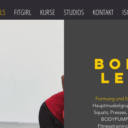
LS
FITGIRL
KURSE
STUDIOS
KONTAKT
IS
BO
LE
Formung und S
Hauptmuskelgru
Squats, Presses,
BODYPUMP©
Fitnesstraini