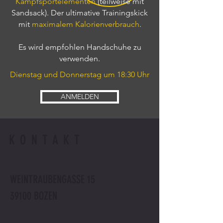
Kampfsportelementen
(teilweise mit
Sandsack). Der ultimative Trainingskick
mit
maximalem Kalorienverbrauch
.
Es wird empfohlen Handschuhe zu
verwenden.
Dienstag und Donnerstag um 18:30 Uhr
ANMELDEN
KONTAKT
WEINTRAUBENGASSE 15
39100 BOZEN